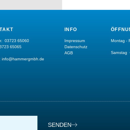
TAKT
INFO
ÖFFNU
on:
03723 65060
Impressum
Montag - 
03723 65065
Datenschutz
Samstag
AGB
:
info@hammergmbh.de
SENDEN