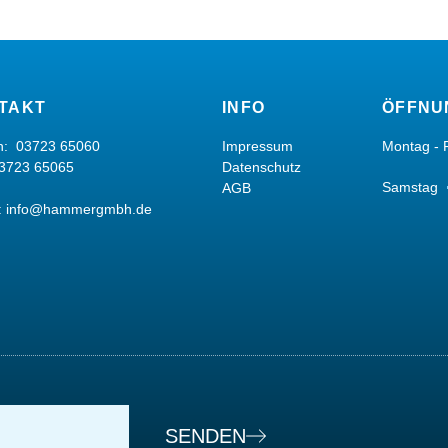
TAKT
INFO
ÖFFNU
on:
03723 65060
Impressum
Montag - 
03723 65065
Datenschutz
Samstag
AGB
:
info@hammergmbh.de
SENDEN