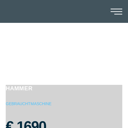
RADIALBOHRMASCHINE
WMW MEUSELWITZ BR 50 X 1600
HAMMER
GEBRAUCHTMASCHINE
€
1690