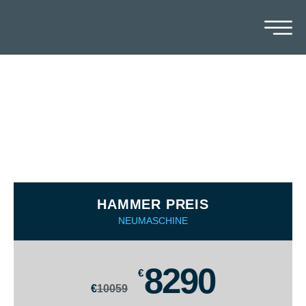
ELEKTROHYDRAULISCHE
PRESSE
OMCN 100T PRESSKRAFT RÜCKLAUF
HAMMER PREIS
NEUMASCHINE
8290
€
€
10059